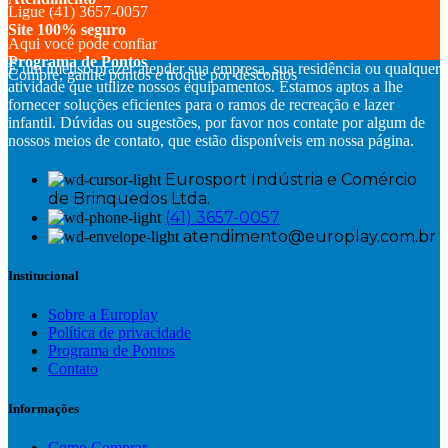
Ligue (41) 3657-0057
opções
Site 100% seguro
podem
Aqui você pode confiar
ser
Programa de Pontos
É um imenso prazer atender sua empresa, sua residência ou qualquer
escolhidas
Compre, ganhe pontos e troque por descontos
atividade que utilize nossos equipamentos. Estamos aptos a lhe
na
fornecer soluções eficientes para o ramos de recreação e lazer
página
infantil. Dúvidas ou sugestões, por favor nos contate por algum de
do
nossos meios de contato, que estão disponíveis em nossa página.
produto
Eurosport Indústria e Comércio
de Brinquedos Ltda.
(41) 3657-0057
atendimento@europlay.com.br
Institucional
Sobre a Europlay
Política de privacidade
Programa de Pontos
Contato
Informações
Como Comprar