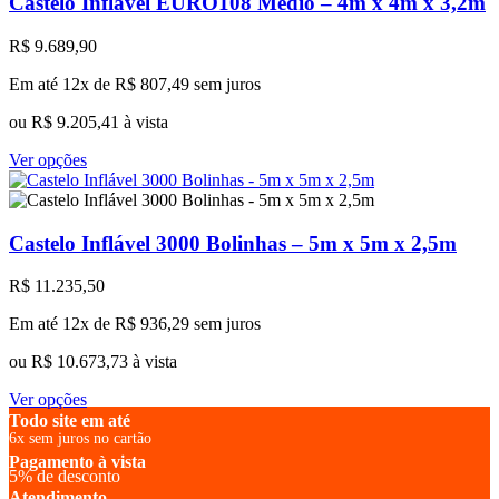
Castelo Inflável EURO108 Médio – 4m x 4m x 3,2m
As
opções
R$
9.689,90
podem
ser
Em até 12x de
R$
807,49
sem juros
escolhidas
na
ou
R$
9.205,41
à vista
página
Este
do
Ver opções
produto
produto
tem
várias
variantes.
Castelo Inflável 3000 Bolinhas – 5m x 5m x 2,5m
As
opções
R$
11.235,50
podem
ser
Em até 12x de
R$
936,29
sem juros
escolhidas
na
ou
R$
10.673,73
à vista
página
Este
do
Ver opções
produto
produto
Todo site em até
tem
6x sem juros no cartão
várias
Pagamento à vista
5% de desconto
variantes.
Atendimento
As