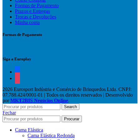
Formas de Pagamento
Prazos e Entregas
Trocas e Devoluções
Minha conta
Formas de Pagamento
Siga a Europlay
facebook
instagram
2026 Eurosport Indústria e Comércio de Brinquedos Ltda. CNPJ:
07.788.424/0001-01 | Todos os direitos reservados | Desenvolvido
por
MKT2BIS Negócios Online
.
Search
Fechar
Procurar
Cama Elástica
Cama Elástica Redonda