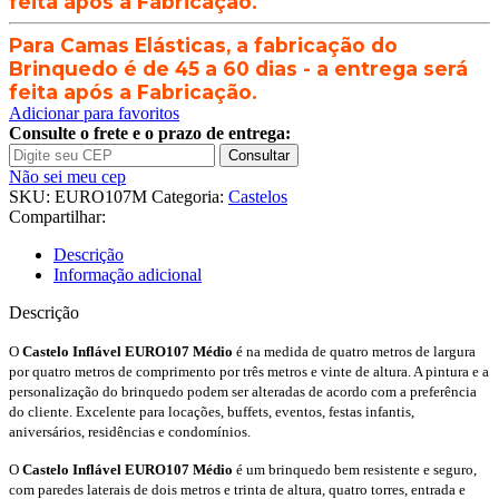
feita após a Fabricação.
-
4m
Para Camas Elásticas, a fabricação do
x
4m
Brinquedo é de 45 a 60 dias - a entrega será
x
feita após a Fabricação.
3,2m
Adicionar para favoritos
quantidade
Consulte o frete e o prazo de entrega:
Consultar
Não sei meu cep
SKU:
EURO107M
Categoria:
Castelos
Compartilhar:
Descrição
Informação adicional
Descrição
O
Castelo Inflável EURO107 Médio
é na medida de quatro metros de largura
por quatro metros de comprimento por três metros e vinte de altura. A pintura e a
personalização do brinquedo podem ser alteradas de acordo com a preferência
do cliente. Excelente para locações, buffets, eventos, festas infantis,
aniversários, residências e condomínios.
O
Castelo Inflável EURO107 Médio
é um brinquedo bem resistente e seguro,
com paredes laterais de dois metros e trinta de altura, quatro torres, entrada e