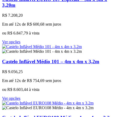
As
3,20m
opções
podem
R$
7.208,20
ser
escolhidas
Em até 12x de
R$
600,68
sem juros
na
página
ou
R$
6.847,79
à vista
do
produto
Este
Ver opções
produto
tem
várias
variantes.
Castelo Inflável Médio 101 – 4m x 4m x 3,2m
As
opções
R$
9.056,25
podem
ser
Em até 12x de
R$
754,69
sem juros
escolhidas
na
ou
R$
8.603,44
à vista
página
Este
do
Ver opções
produto
produto
tem
várias
variantes.