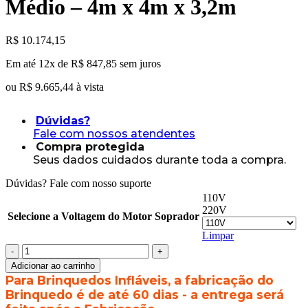
Médio – 4m x 4m x 3,2m
R$
10.174,15
Em até 12x de
R$
847,85
sem juros
ou
R$
9.665,44
à vista
Dúvidas?
Fale com nossos atendentes
Compra protegida
Seus dados cuidados durante toda a compra.
Dúvidas? Fale com nosso suporte
110V
220V
Selecione a Voltagem do Motor Soprador
Limpar
Castelo
Inflável
Adicionar ao carrinho
EURO
Para Brinquedos Infláveis, a fabricação do
107
Brinquedo é de até 60 dias - a entrega será
Médio