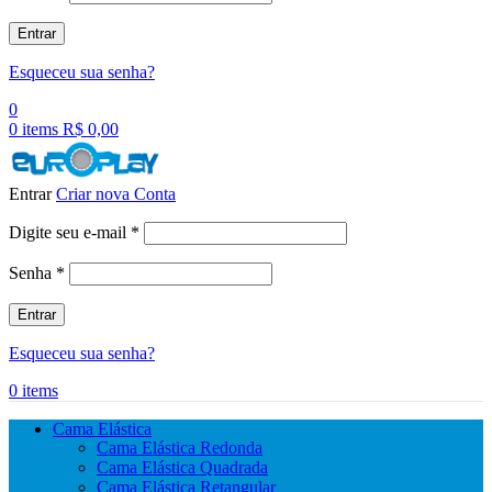
Entrar
Esqueceu sua senha?
0
0
items
R$
0,00
Entrar
Criar nova Conta
Obrigatório
Digite seu e-mail
*
Obrigatório
Senha
*
Entrar
Esqueceu sua senha?
0
items
Cama Elástica
Cama Elástica Redonda
Cama Elástica Quadrada
Cama Elástica Retangular