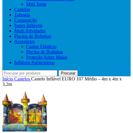
Mini Jump
Castelos
Tobogãs
Competição
Super Infláveis
Multi Atividades
Piscina de Bolinhas
Acessórios
Camas Elásticas
Piscina de Bolinhas
Proteção Sobre Molas
Infláveis Publicitários
Procurar
Início
Castelos
Castelo Inflável EURO 107 Médio – 4m x 4m x
3,2m