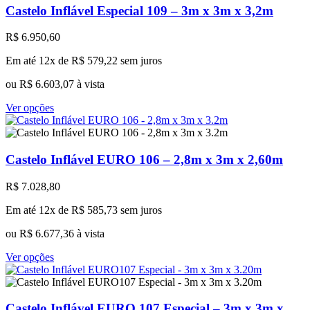
variantes.
Castelo Inflável Especial 109 – 3m x 3m x 3,2m
As
opções
R$
6.950,60
podem
ser
Em até 12x de
R$
579,22
sem juros
escolhidas
na
ou
R$
6.603,07
à vista
página
Este
do
Ver opções
produto
produto
tem
várias
variantes.
Castelo Inflável EURO 106 – 2,8m x 3m x 2,60m
As
opções
R$
7.028,80
podem
ser
Em até 12x de
R$
585,73
sem juros
escolhidas
na
ou
R$
6.677,36
à vista
página
Este
do
Ver opções
produto
produto
tem
várias
variantes.
Castelo Inflável EURO 107 Especial – 3m x 3m x