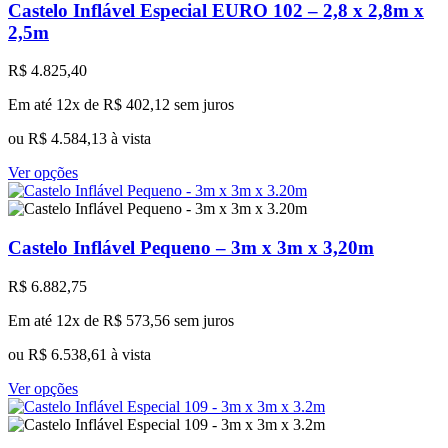
Castelo Inflável Especial EURO 102 – 2,8 x 2,8m x
2,5m
R$
4.825,40
Em até 12x de
R$
402,12
sem juros
ou
R$
4.584,13
à vista
Este
Ver opções
produto
tem
várias
variantes.
Castelo Inflável Pequeno – 3m x 3m x 3,20m
As
opções
R$
6.882,75
podem
ser
Em até 12x de
R$
573,56
sem juros
escolhidas
na
ou
R$
6.538,61
à vista
página
Este
do
Ver opções
produto
produto
tem
várias