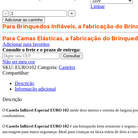
Limpar
Castelo
Inflável
Adicionar ao carrinho
Especial
Para Brinquedos Infláveis, a fabricação do Brin
EURO
102
Para Camas Elásticas, a fabricação do Brinquedo
-
Adicionar para favoritos
2,8
Consulte o frete e o prazo de entrega:
x
Consultar
2,8m
Não sei meu cep
x
SKU:
EURO102
Categoria:
Castelos
2,5m
Compartilhar:
quantidade
Descrição
Informação adicional
Descrição
O
Castelo Inflável Especial EURO 102
mede dois metros e oitenta de largura por
condomínios.
O
Castelo Inflável Especial EURO 102
é um brinquedo bem resistente e seguro, c
ancoragem para maior segurança. Ideal para crianças na faixa etária de dois a cin