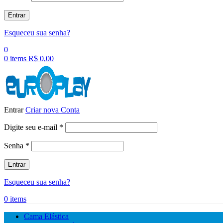
Entrar
Esqueceu sua senha?
0
0
items
R$
0,00
Entrar
Criar nova Conta
Obrigatório
Digite seu e-mail
*
Obrigatório
Senha
*
Entrar
Esqueceu sua senha?
0
items
Cama Elástica