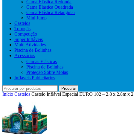
Cama Elástica Redonda
Cama Elástica Quadrada
Cama Elástica Retangular
Mini Jump
Castelos
Tobogãs
Competição
Super Infláveis
Multi Atividades
Piscina de Bolinhas
Acessórios
Camas Elásticas
Piscina de Bolinhas
Proteção Sobre Molas
Infláveis Publicitários
Procurar
Início
Castelos
Castelo Inflável Especial EURO 102 – 2,8 x 2,8m x 