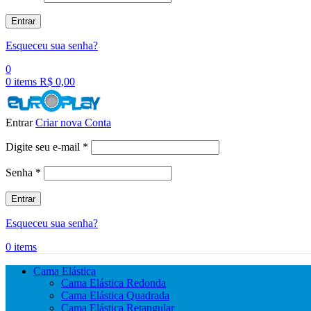
Entrar
Esqueceu sua senha?
0
0
items
R$
0,00
Entrar
Criar nova Conta
Obrigatório
Digite seu e-mail
*
Obrigatório
Senha
*
Entrar
Esqueceu sua senha?
0
items
Cama Elástica
Cama Elástica Redonda
Cama Elástica Quadrada
Cama Elástica Retangular