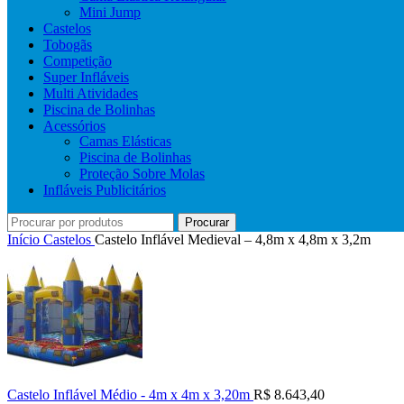
Mini Jump
Castelos
Tobogãs
Competição
Super Infláveis
Multi Atividades
Piscina de Bolinhas
Acessórios
Camas Elásticas
Piscina de Bolinhas
Proteção Sobre Molas
Infláveis Publicitários
Procurar
Início
Castelos
Castelo Inflável Medieval – 4,8m x 4,8m x 3,2m
Castelo Inflável Médio - 4m x 4m x 3,20m
R$
8.643,40