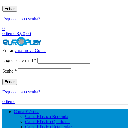
Entrar
Esqueceu sua senha?
0
0
items
R$
0,00
Entrar
Criar nova Conta
Obrigatório
Digite seu e-mail
*
Obrigatório
Senha
*
Entrar
Esqueceu sua senha?
0
items
Cama Elástica
Cama Elástica Redonda
Cama Elástica Quadrada
Cama Elástica Retangular