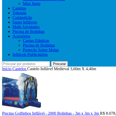
Mini Jump
Castelos
Tobogãs
Competição
Super Infláveis
Multi Atividades
Piscina de Bolinhas
Acessórios
Camas Elásticas
Piscina de Bolinhas
Proteção Sobre Molas
Infláveis Publicitários
Procurar
Início
Castelos
Castelo Inflável Medieval 3,60m X 4,40m
Piscina Golfinhos Inflável - 2000 Bolinhas - 3m x 3m x 3m
R$
8.078