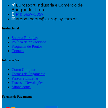
Eurosport Indústria e Comércio de
Brinquedos Ltda.
(41) 3657-0057
atendimento@europlay.com.br
Institucional
Sobre a Europlay
Política de privacidade
Programa de Pontos
Contato
Informações
Como Comprar
Formas de Pagamento
Prazos e Entregas
Trocas e Devoluções
Minha conta
Formas de Pagamento