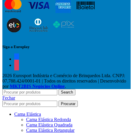
Siga a Europlay
facebook
instagram
2026 Eurosport Indústria e Comércio de Brinquedos Ltda. CNPJ:
07.788.424/0001-01 | Todos os direitos reservados | Desenvolvido
por
MKT2BIS Negócios Online
.
Search
Fechar
Procurar
Cama Elástica
Cama Elástica Redonda
Cama Elástica Quadrada
Cama Elástica Retangular