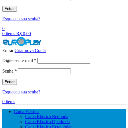
Entrar
Esqueceu sua senha?
0
0
items
R$
0,00
Entrar
Criar nova Conta
Obrigatório
Digite seu e-mail
*
Obrigatório
Senha
*
Entrar
Esqueceu sua senha?
0
items
Cama Elástica
Cama Elástica Redonda
Cama Elástica Quadrada
Cama Elástica Retangular