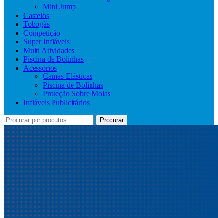
Mini Jump
Castelos
Tobogãs
Competição
Super Infláveis
Multi Atividades
Piscina de Bolinhas
Acessórios
Camas Elásticas
Piscina de Bolinhas
Proteção Sobre Molas
Infláveis Publicitários
Procurar