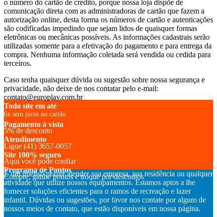
o número do cartão de crédito, porque nossa loja dispõe de
comunicação direta com as administradoras de cartão que fazem a
autorização online, desta forma os números de cartão e autenticações
são codificadas impedindo que sejam lidos de quaisquer formas
eletrônicas ou mecânicas possíveis. As informações cadastrais serão
utilizadas somente para a efetivação do pagamento e para entrega da
compra. Nenhuma informação coletada será vendida ou cedida para
terceiros.
Caso tenha quaisquer dúvida ou sugestão sobre nossa segurança e
privacidade, não deixe de nos contatar pelo e-mail:
contato@europlay.com.br
Todo site em até
6x sem juros no cartão
Pagamento à vista
5% de desconto
Atendimento
Ligue (41) 3657-0057
Site 100% seguro
Aqui você pode confiar
Programa de Pontos
É um imenso prazer atender sua empresa, sua residência ou qualquer
Compre, ganhe pontos e troque por descontos
atividade que utilize nossos equipamentos. Estamos aptos a lhe
fornecer soluções eficientes para o ramos de recreação e lazer
infantil. Dúvidas ou sugestões, por favor nos contate por algum de
nossos meios de contato, que estão disponíveis em nossa página.