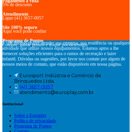
Pagamento à vista
5% de desconto
Atendimento
Ligue (41) 3657-0057
Site 100% seguro
Aqui você pode confiar
Programa de Pontos
É um imenso prazer atender sua empresa, sua residência ou qualquer
Compre, ganhe pontos e troque por descontos
atividade que utilize nossos equipamentos. Estamos aptos a lhe
fornecer soluções eficientes para o ramos de recreação e lazer
infantil. Dúvidas ou sugestões, por favor nos contate por algum de
nossos meios de contato, que estão disponíveis em nossa página.
Eurosport Indústria e Comércio de
Brinquedos Ltda.
(41) 3657-0057
atendimento@europlay.com.br
Institucional
Sobre a Europlay
Política de privacidade
Programa de Pontos
Contato