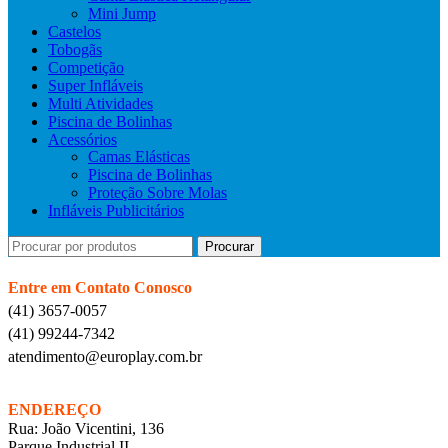
Mini Jump
Castelos
Tobogãs
Competição
Super Infláveis
Multi Atividades
Piscina de Bolinhas
Acessórios
Camas Elásticas
Piscina de Bolinhas
Proteção Sobre Molas
Infláveis Publicitários
Procurar
Entre em Contato Conosco
(41) 3657-0057
(41) 99244-7342
atendimento@europlay.com.br
ENDEREÇO
Rua: João Vicentini, 136
Parque Industrial II