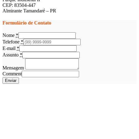
CEP: 83504-447
Almirante Tamandaré – PR
Formulário de Contato
Nome
*
Telefone
*
E-mail
*
Assunto
*
Mensagem
Comment
Enviar