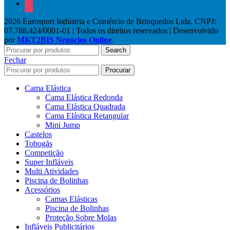
instagram
2026 Eurosport Indústria e Comércio de Brinquedos Ltda. CNPJ:
07.788.424/0001-01 | Todos os direitos reservados | Desenvolvido
por
MKT2BIS Negócios Online
.
Search
Fechar
Procurar
Cama Elástica
Cama Elástica Redonda
Cama Elástica Quadrada
Cama Elástica Retangular
Mini Jump
Castelos
Tobogãs
Competição
Super Infláveis
Multi Atividades
Piscina de Bolinhas
Acessórios
Camas Elásticas
Piscina de Bolinhas
Proteção Sobre Molas
Infláveis Publicitários