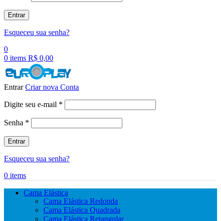
Entrar
Esqueceu sua senha?
0
0
items
R$
0,00
Entrar
Criar nova Conta
Obrigatório
Digite seu e-mail
*
Obrigatório
Senha
*
Entrar
Esqueceu sua senha?
0
items
Cama Elástica
Cama Elástica Redonda
Cama Elástica Quadrada
Cama Elástica Retangular