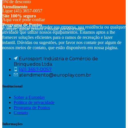
5% de desconto
Atendimento
Ligue (41) 3657-0057
Site 100% seguro
Aqui você pode confiar
Programa de Pontos
É um imenso prazer atender sua empresa, sua residência ou qualquer
Compre, ganhe pontos e troque por descontos
atividade que utilize nossos equipamentos. Estamos aptos a lhe
fornecer soluções eficientes para o ramos de recreação e lazer
infantil. Dúvidas ou sugestões, por favor nos contate por algum de
nossos meios de contato, que estão disponíveis em nossa página.
Eurosport Indústria e Comércio de
Brinquedos Ltda.
(41) 3657-0057
atendimento@europlay.com.br
Institucional
Sobre a Europlay
Política de privacidade
Programa de Pontos
Contato
Informações