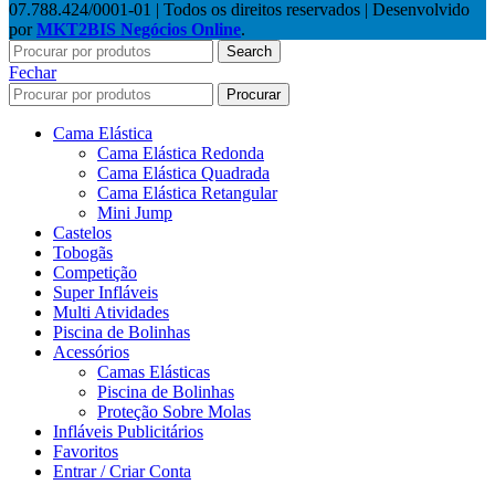
07.788.424/0001-01 | Todos os direitos reservados | Desenvolvido
por
MKT2BIS Negócios Online
.
Search
Fechar
Procurar
Cama Elástica
Cama Elástica Redonda
Cama Elástica Quadrada
Cama Elástica Retangular
Mini Jump
Castelos
Tobogãs
Competição
Super Infláveis
Multi Atividades
Piscina de Bolinhas
Acessórios
Camas Elásticas
Piscina de Bolinhas
Proteção Sobre Molas
Infláveis Publicitários
Favoritos
Entrar / Criar Conta