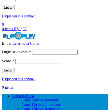
Entrar
Esqueceu sua senha?
0
0
items
R$
0,00
Entrar
Criar nova Conta
Obrigatório
Digite seu e-mail
*
Obrigatório
Senha
*
Entrar
Esqueceu sua senha?
0
items
Cama Elástica
Cama Elástica Redonda
Cama Elástica Quadrada
Cama Elástica Retangular