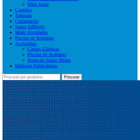
Mini Jump
Castelos
Tobogãs
Competição
Super Infláveis
Multi Atividades
Piscina de Bolinhas
Acessórios
Camas Elásticas
Piscina de Bolinhas
Proteção Sobre Molas
Infláveis Publicitários
Procurar