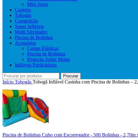
Mini Jump
Castelos
Tobogãs
Competição
Super Infláveis
Multi Atividades
Piscina de Bolinhas
Acessórios
Camas Elásticas
Piscina de Bolinhas
Proteção Sobre Molas
Infláveis Publicitários
Procurar
Início
Tobogãs
Tobogã Inflável Casinha com Piscina de Bolinhas – 
Piscina de Bolinhas Cubo com Escorregador - 500 Bolinhas - 2,70m