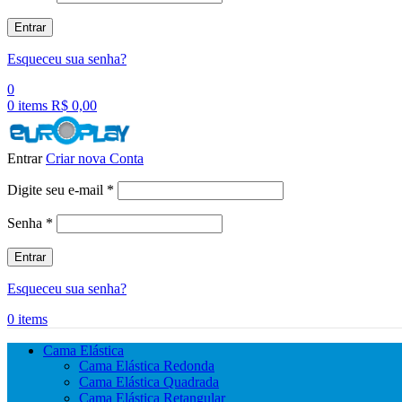
Entrar
Esqueceu sua senha?
0
0
items
R$
0,00
Entrar
Criar nova Conta
Obrigatório
Digite seu e-mail
*
Obrigatório
Senha
*
Entrar
Esqueceu sua senha?
0
items
Cama Elástica
Cama Elástica Redonda
Cama Elástica Quadrada
Cama Elástica Retangular