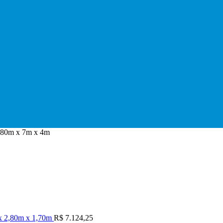
2,80m x 7m x 4m
 x 2,80m x 1,70m
R$
7.124,25