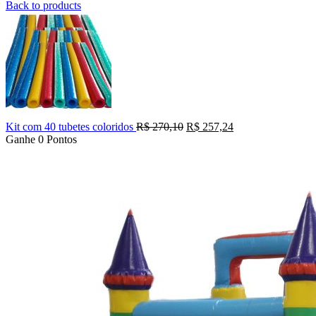
Back to products
O
O
Kit com 40 tubetes coloridos
R$
270,10
R$
257,24
preço
preço
Ganhe 0 Pontos
original
atual
era:
é:
R$ 270,10.
R$ 257,24.