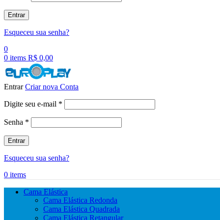
Entrar
Esqueceu sua senha?
0
0
items
R$
0,00
Entrar
Criar nova Conta
Obrigatório
Digite seu e-mail
*
Obrigatório
Senha
*
Entrar
Esqueceu sua senha?
0
items
Cama Elástica
Cama Elástica Redonda
Cama Elástica Quadrada
Cama Elástica Retangular