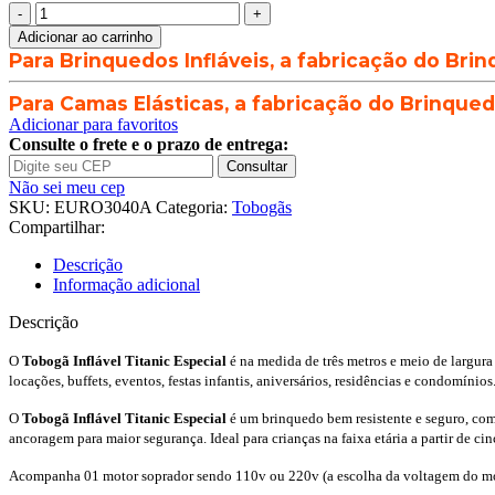
Tobogã
Inflável
Adicionar ao carrinho
Titanic
Para Brinquedos Infláveis, a fabricação do Brin
Especial
-
Para Camas Elásticas, a fabricação do Brinquedo
3,5m
Adicionar para favoritos
x
Consulte o frete e o prazo de entrega:
7m
Consultar
x
Não sei meu cep
4,5m
SKU:
EURO3040A
Categoria:
Tobogãs
quantidade
Compartilhar:
Descrição
Informação adicional
Descrição
O
Tobogã Inflável Titanic Especial
é na medida de três metros e meio de largura
locações, buffets, eventos, festas infantis, aniversários, residências e condomínios
O
Tobogã Inflável Titanic Especial
é um brinquedo bem resistente e seguro, com 
ancoragem para maior segurança. Ideal para crianças na faixa etária a partir de c
Acompanha 01 motor soprador sendo 110v ou 220v (a escolha da voltagem do mot