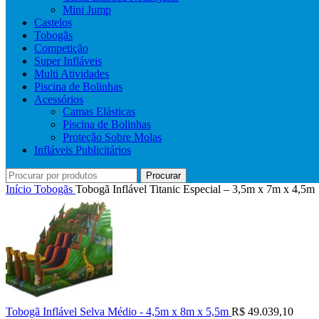
Mini Jump
Castelos
Tobogãs
Competição
Super Infláveis
Multi Atividades
Piscina de Bolinhas
Acessórios
Camas Elásticas
Piscina de Bolinhas
Proteção Sobre Molas
Infláveis Publicitários
Procurar
Início
Tobogãs
Tobogã Inflável Titanic Especial – 3,5m x 7m x 4,5m
Tobogã Inflável Selva Médio - 4,5m x 8m x 5,5m
R$
49.039,10