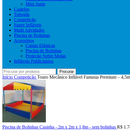
Mini Jump
Castelos
Tobogãs
Competição
Super Infláveis
Multi Atividades
Piscina de Bolinhas
Acessórios
Camas Elásticas
Piscina de Bolinhas
Proteção Sobre Molas
Infláveis Publicitários
Procurar
Início
Competição
Touro Mecânico Inflável Fantasia Premium – 4,5
Piscina de Bolinhas Casinha - 2m x 2m x 1,8m - sem bolinhas
R$
1.7