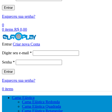
Entrar
Esqueceu sua senha?
0
0
items
R$
0,00
Entrar
Criar nova Conta
Obrigatório
Digite seu e-mail
*
Obrigatório
Senha
*
Entrar
Esqueceu sua senha?
0
items
Cama Elástica
Cama Elástica Redonda
Cama Elástica Quadrada
Cama Elástica Retangular