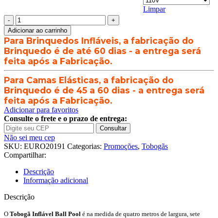
Limpar
Tobogã
Inflável
Adicionar ao carrinho
Ball
Para Brinquedos Infláveis, a fabricação do
Pool
Brinquedo é de até 60 dias - a entrega será
com
feita após a Fabricação.
1000
Bolinhas
Para Camas Elásticas, a fabricação do
-
4m
Brinquedo é de 45 a 60 dias - a entrega será
x
feita após a Fabricação.
7m
Adicionar para favoritos
x
Consulte o frete e o prazo de entrega:
5m
Consultar
quantidade
Não sei meu cep
SKU:
EURO20191
Categorias:
Promoções
,
Tobogãs
Compartilhar:
Descrição
Informação adicional
Descrição
O
Tobogã Inflável Ball Pool
é na medida de quatro metros de largura, sete