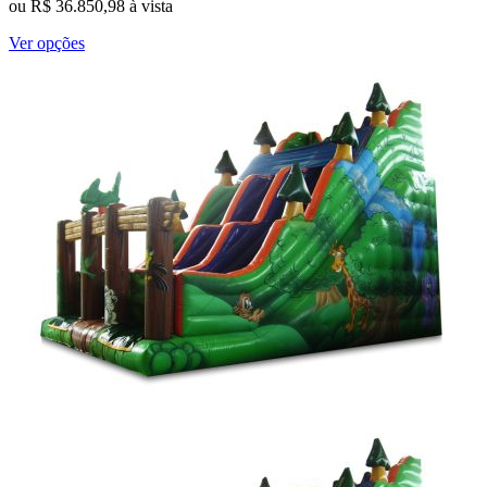
ou
R$
36.850,98
à vista
Este
Ver opções
produto
tem
várias
variantes.
As
opções
podem
ser
escolhidas
na
página
do
produto