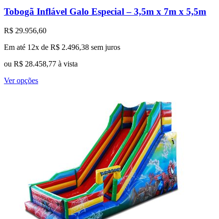
Tobogã Inflável Galo Especial – 3,5m x 7m x 5,5m
R$
29.956,60
Em até 12x de
R$
2.496,38
sem juros
ou
R$
28.458,77
à vista
Este
Ver opções
produto
tem
várias
variantes.
As
opções
podem
ser
escolhidas
na
página
do
produto