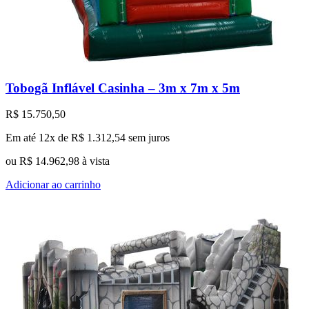
Tobogã Inflável Casinha – 3m x 7m x 5m
R$
15.750,50
Em até 12x de
R$
1.312,54
sem juros
ou
R$
14.962,98
à vista
Adicionar ao carrinho