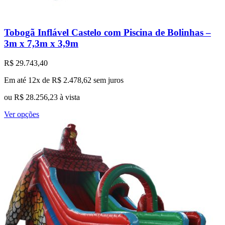
Tobogã Inflável Castelo com Piscina de Bolinhas –
3m x 7,3m x 3,9m
R$
29.743,40
Em até 12x de
R$
2.478,62
sem juros
ou
R$
28.256,23
à vista
Este
Ver opções
produto
tem
várias
variantes.
As
opções
podem
ser
escolhidas
na
página
do