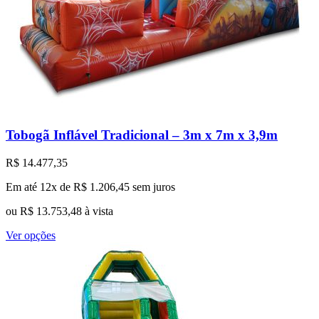
Tobogã Inflável Tradicional – 3m x 7m x 3,9m
R$
14.477,35
Em até 12x de
R$
1.206,45
sem juros
ou
R$
13.753,48
à vista
Este
Ver opções
produto
tem
várias
variantes.
As
opções