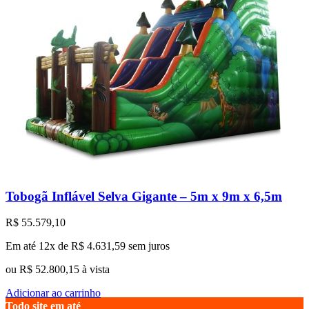
Tobogã Inflável Selva Gigante – 5m x 9m x 6,5m
R$
55.579,10
Em até 12x de
R$
4.631,59
sem juros
ou
R$
52.800,15
à vista
Adicionar ao carrinho
Todo site em até