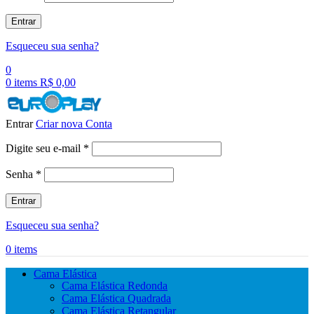
Entrar
Esqueceu sua senha?
0
0
items
R$
0,00
Entrar
Criar nova Conta
Obrigatório
Digite seu e-mail
*
Obrigatório
Senha
*
Entrar
Esqueceu sua senha?
0
items
Cama Elástica
Cama Elástica Redonda
Cama Elástica Quadrada
Cama Elástica Retangular