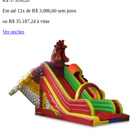
R$
37.039,20
Em até 12x de
R$
3.086,60
sem juros
ou
R$
35.187,24
à vista
Este
Ver opções
produto
tem
várias
variantes.
As
opções
podem
ser
escolhidas
na
página
do
produto