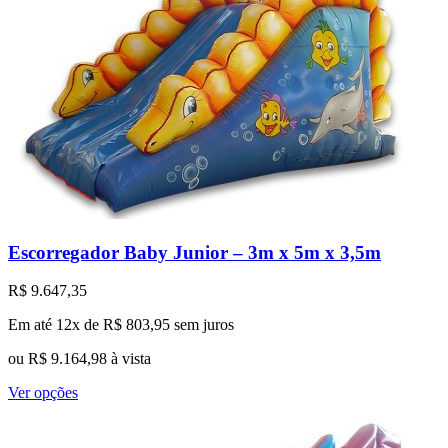
Escorregador Baby Junior – 3m x 5m x 3,5m
R$
9.647,35
Em até 12x de
R$
803,95
sem juros
ou
R$
9.164,98
à vista
Este
Ver opções
produto
tem
várias