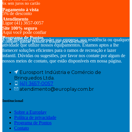
6x sem juros no cartão
Pagamento à vista
5% de desconto
Atendimento
Ligue (41) 3657-0057
Site 100% seguro
Aqui você pode confiar
Programa de Pontos
É um imenso prazer atender sua empresa, sua residência ou qualquer
Compre, ganhe pontos e troque por descontos
atividade que utilize nossos equipamentos. Estamos aptos a lhe
fornecer soluções eficientes para o ramos de recreação e lazer
infantil. Dúvidas ou sugestões, por favor nos contate por algum de
nossos meios de contato, que estão disponíveis em nossa página.
Eurosport Indústria e Comércio de
Brinquedos Ltda.
(41) 3657-0057
atendimento@europlay.com.br
Institucional
Sobre a Europlay
Política de privacidade
Programa de Pontos
Contato