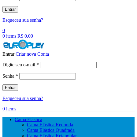
Entrar
Esqueceu sua senha?
0
0
items
R$
0,00
Entrar
Criar nova Conta
Obrigatório
Digite seu e-mail
*
Obrigatório
Senha
*
Entrar
Esqueceu sua senha?
0
items
Cama Elástica
Cama Elástica Redonda
Cama Elástica Quadrada
Cama Elástica Retangular