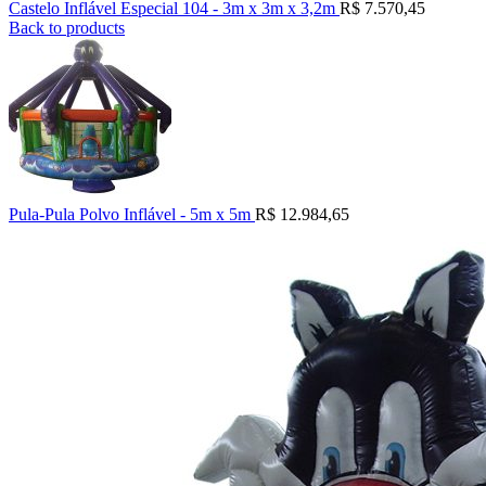
Castelo Inflável Especial 104 - 3m x 3m x 3,2m
R$
7.570,45
Back to products
Pula-Pula Polvo Inflável - 5m x 5m
R$
12.984,65