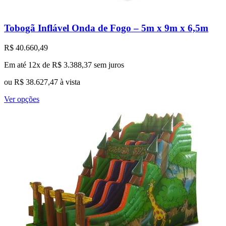
Tobogã Inflável Onda de Fogo – 5m x 9m x 6,5m
R$
40.660,49
Em até 12x de
R$
3.388,37
sem juros
ou
R$
38.627,47
à vista
Este
Ver opções
produto
tem
várias
variantes.
As
opções
podem
ser
escolhidas
na
página
do
produto