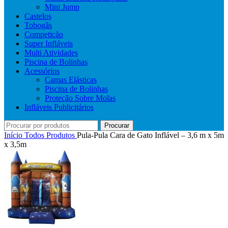
Mini Jump
Castelos
Tobogãs
Competição
Super Infláveis
Multi Atividades
Piscina de Bolinhas
Acessórios
Camas Elásticas
Piscina de Bolinhas
Proteção Sobre Molas
Infláveis Publicitários
Procurar
Início
Todos Produtos
Pula-Pula Cara de Gato Inflável – 3,6 m x 5m
x 3,5m