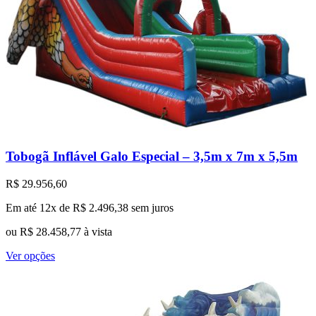
Tobogã Inflável Galo Especial – 3,5m x 7m x 5,5m
R$
29.956,60
Em até 12x de
R$
2.496,38
sem juros
ou
R$
28.458,77
à vista
Este
Ver opções
produto
tem
várias
variantes.