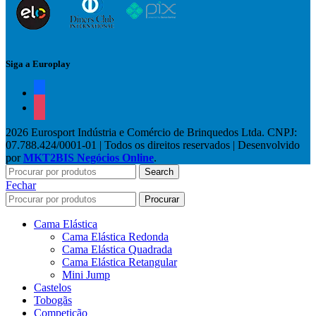
Siga a Europlay
facebook
instagram
2026 Eurosport Indústria e Comércio de Brinquedos Ltda. CNPJ:
07.788.424/0001-01 | Todos os direitos reservados | Desenvolvido
por
MKT2BIS Negócios Online
.
Search
Fechar
Procurar
Cama Elástica
Cama Elástica Redonda
Cama Elástica Quadrada
Cama Elástica Retangular
Mini Jump
Castelos
Tobogãs
Competição