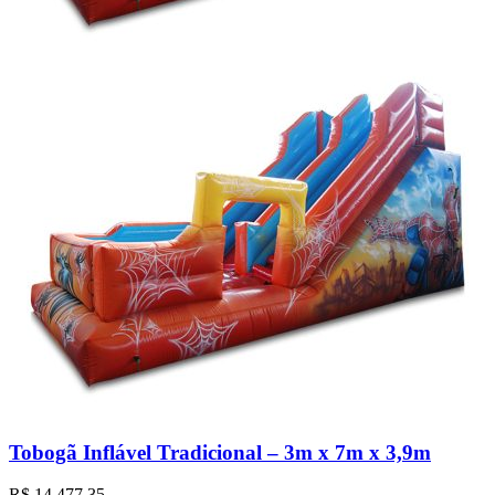
Tobogã Inflável Tradicional – 3m x 7m x 3,9m
R$
14.477,35