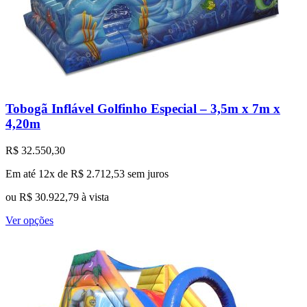
Tobogã Inflável Golfinho Especial – 3,5m x 7m x
4,20m
R$
32.550,30
Em até 12x de
R$
2.712,53
sem juros
ou
R$
30.922,79
à vista
Este
Ver opções
produto
tem
várias
variantes.
As
opções
podem