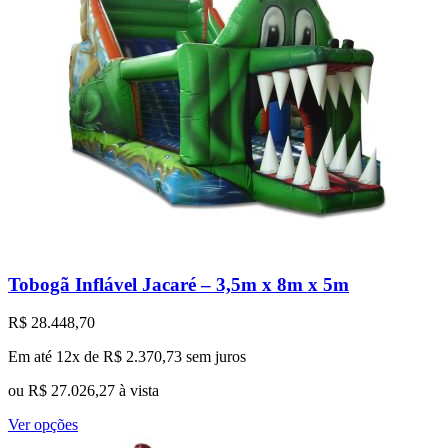
Tobogã Inflável Jacaré – 3,5m x 8m x 5m
R$
28.448,70
Em até 12x de
R$
2.370,73
sem juros
ou
R$
27.026,27
à vista
Este
Ver opções
produto