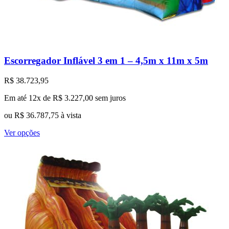
Escorregador Inflável 3 em 1 – 4,5m x 11m x 5m
R$
38.723,95
Em até 12x de
R$
3.227,00
sem juros
ou
R$
36.787,75
à vista
Este
Ver opções
produto
tem
várias
variantes.
As
opções
podem
ser
escolhidas
na