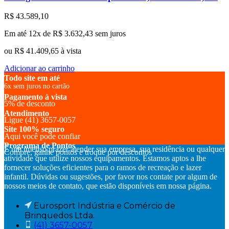
R$
43.589,10
Em até 12x de
R$
3.632,43
sem juros
ou
R$
41.409,65
à vista
Adicionar ao carrinho
Todo site em até
6x sem juros no cartão
Pagamento à vista
5% de desconto
Atendimento
Ligue (41) 3657-0057
Site 100% seguro
Aqui você pode confiar
Programa de Pontos
É um imenso prazer atender sua empresa, sua residência ou qualquer
Compre, ganhe pontos e troque por descontos
atividade que utilize nossos equipamentos. Estamos aptos a lhe
fornecer soluções eficientes para o ramos de recreação e lazer
infantil. Dúvidas ou sugestões, por favor nos contate por algum de
nossos meios de contato, que estão disponíveis em nossa página.
Eurosport Indústria e Comércio de
Brinquedos Ltda.
(41) 3657-0057