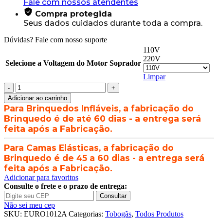
Fale com nossos atendentes
Compra protegida
Seus dados cuidados durante toda a compra.
Dúvidas? Fale com nosso suporte
110V
220V
Selecione a Voltagem do Motor Soprador
Limpar
Pula-
Pula
Adicionar ao carrinho
Cara
Para Brinquedos Infláveis, a fabricação do
de
Brinquedo é de até 60 dias - a entrega será
Gato
feita após a Fabricação.
Inflável
-
Para Camas Elásticas, a fabricação do
3,6
m
Brinquedo é de 45 a 60 dias - a entrega será
x
feita após a Fabricação.
5m
Adicionar para favoritos
x
Consulte o frete e o prazo de entrega:
3,5m
Consultar
quantidade
Não sei meu cep
SKU:
EURO1012A
Categorias:
Tobogãs
,
Todos Produtos