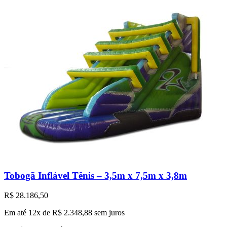
Tobogã Inflável Tênis – 3,5m x 7,5m x 3,8m
R$
28.186,50
Em até 12x de
R$
2.348,88
sem juros