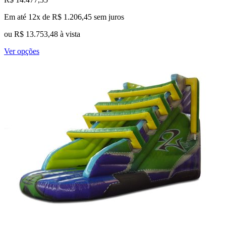
Em até 12x de
R$
1.206,45
sem juros
ou
R$
13.753,48
à vista
Este
Ver opções
produto
tem
várias
variantes.
As
opções
podem
ser
escolhidas
na
página
do
produto