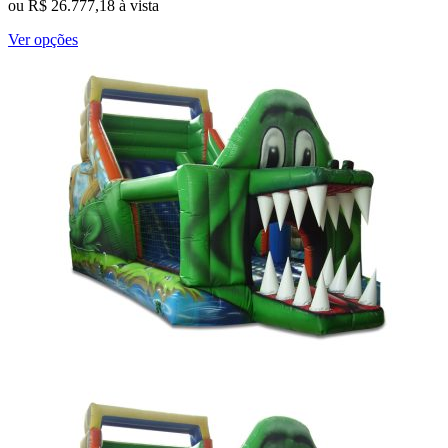
ou
R$
26.777,18
à vista
Este
Ver opções
produto
tem
várias
variantes.
As
opções
podem
ser
escolhidas
na
página
do
produto