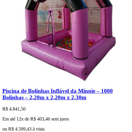
Piscina de Bolinhas Inflável da Minnie – 1000
Bolinhas – 2,20m x 2,20m x 2,30m
R$
4.841,50
Em até 12x de
R$
403,46
sem juros
ou
R$
4.599,43
à vista