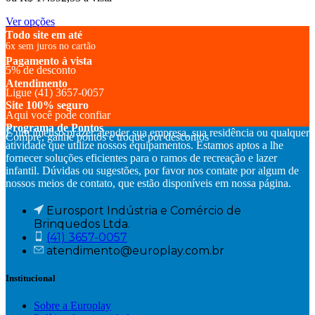
Este
Ver opções
produto
Todo site em até
tem
6x sem juros no cartão
várias
Pagamento à vista
5% de desconto
variantes.
Atendimento
As
Ligue (41) 3657-0057
opções
Site 100% seguro
podem
Aqui você pode confiar
ser
Programa de Pontos
É um imenso prazer atender sua empresa, sua residência ou qualquer
escolhidas
Compre, ganhe pontos e troque por descontos
atividade que utilize nossos equipamentos. Estamos aptos a lhe
na
fornecer soluções eficientes para o ramos de recreação e lazer
página
infantil. Dúvidas ou sugestões, por favor nos contate por algum de
do
nossos meios de contato, que estão disponíveis em nossa página.
produto
Eurosport Indústria e Comércio de
Brinquedos Ltda.
(41) 3657-0057
atendimento@europlay.com.br
Institucional
Sobre a Europlay