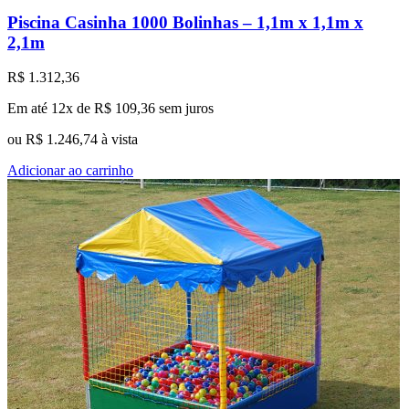
Piscina Casinha 1000 Bolinhas – 1,1m x 1,1m x
2,1m
R$
1.312,36
Em até 12x de
R$
109,36
sem juros
ou
R$
1.246,74
à vista
Adicionar ao carrinho