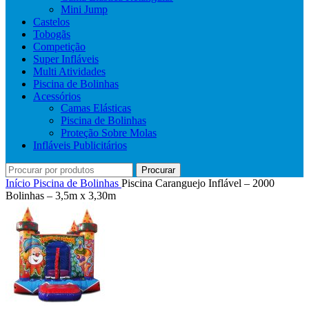
Mini Jump
Castelos
Tobogãs
Competição
Super Infláveis
Multi Atividades
Piscina de Bolinhas
Acessórios
Camas Elásticas
Piscina de Bolinhas
Proteção Sobre Molas
Infláveis Publicitários
Procurar
Início
Piscina de Bolinhas
Piscina Caranguejo Inflável – 2000
Bolinhas – 3,5m x 3,30m