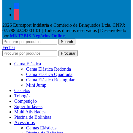
facebook
instagram
2026 Eurosport Indústria e Comércio de Brinquedos Ltda. CNPJ:
07.788.424/0001-01 | Todos os direitos reservados | Desenvolvido
por
MKT2BIS Negócios Online
.
Search
Fechar
Procurar
Cama Elástica
Cama Elástica Redonda
Cama Elástica Quadrada
Cama Elástica Retangular
Mini Jump
Castelos
Tobogãs
Competição
Super Infláveis
Multi Atividades
Piscina de Bolinhas
Acessórios
Camas Elásticas