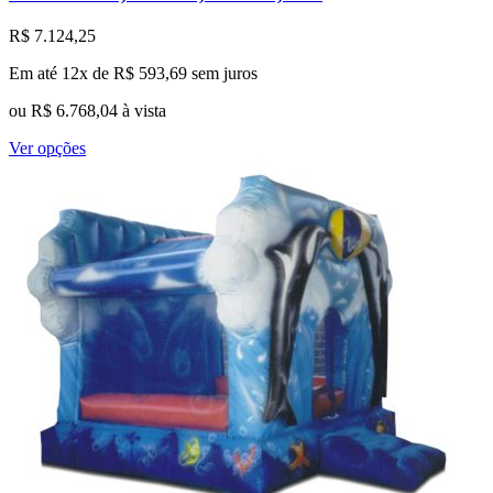
R$
7.124,25
Em até 12x de
R$
593,69
sem juros
ou
R$
6.768,04
à vista
Este
Ver opções
produto
tem
várias
variantes.
As
opções
podem
ser
escolhidas
na
página
do
produto