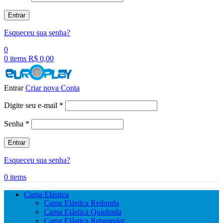
Entrar
Esqueceu sua senha?
0
0
items
R$
0,00
Entrar
Criar nova Conta
Obrigatório
Digite seu e-mail
*
Obrigatório
Senha
*
Entrar
Esqueceu sua senha?
0
items
Cama Elástica
Cama Elástica Redonda
Cama Elástica Quadrada
Cama Elástica Retangular