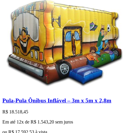
Pula-Pula Ônibus Inflável – 3m x 5m x 2,8m
R$
18.518,45
Em até 12x de
R$
1.543,20
sem juros
ou
R$
17.592,53
à vista