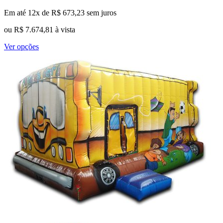
Em até 12x de
R$
673,23
sem juros
ou
R$
7.674,81
à vista
Este
Ver opções
produto
tem
várias
variantes.
As
opções
podem
ser
escolhidas
na
página
do
produto