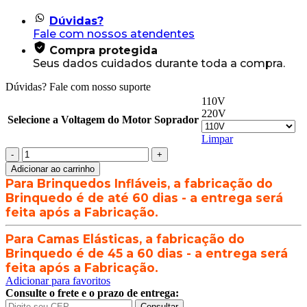
Dúvidas?
Fale com nossos atendentes
Compra protegida
Seus dados cuidados durante toda a compra.
Dúvidas? Fale com nosso suporte
110V
220V
Selecione a Voltagem do Motor Soprador
Limpar
Piscina
Caranguejo
Adicionar ao carrinho
Inflável
Para Brinquedos Infláveis, a fabricação do
-
Brinquedo é de até 60 dias - a entrega será
2000
feita após a Fabricação.
Bolinhas
-
Para Camas Elásticas, a fabricação do
3,5m
x
Brinquedo é de 45 a 60 dias - a entrega será
3,30m
feita após a Fabricação.
quantidade
Adicionar para favoritos
Consulte o frete e o prazo de entrega:
Consultar