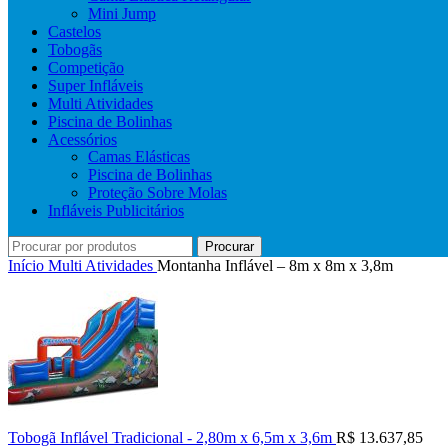
Mini Jump
Castelos
Tobogãs
Competição
Super Infláveis
Multi Atividades
Piscina de Bolinhas
Acessórios
Camas Elásticas
Piscina de Bolinhas
Proteção Sobre Molas
Infláveis Publicitários
Procurar
Início
Multi Atividades
Montanha Inflável – 8m x 8m x 3,8m
Tobogã Inflável Tradicional - 2,80m x 6,5m x 3,6m
R$
13.637,85