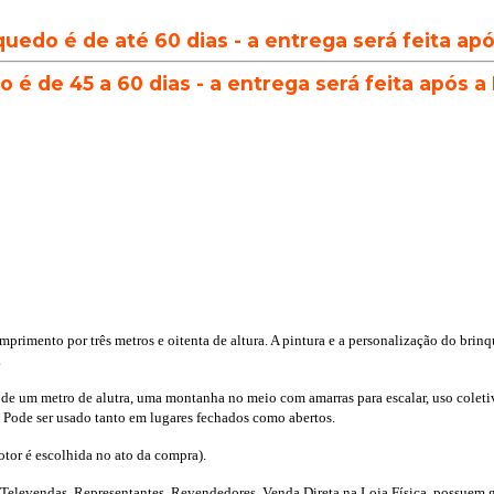
quedo é de até 60 dias - a entrega será feita ap
 é de 45 a 60 dias - a entrega será feita após a
mprimento por três metros e oitenta de altura. A pintura e a personalização do brin
.
al de um metro de alutra, uma montanha no meio com amarras para escalar, uso col
s. Pode ser usado tanto em lugares fechados como abertos.
or é escolhida no ato da compra).
 Televendas, Representantes, Revendedores, Venda Direta na Loja Física, possuem ga