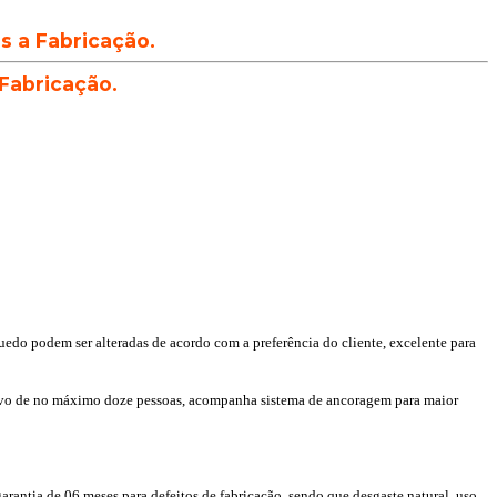
ós a Fabricação.
 Fabricação.
quedo podem ser alteradas de acordo com a preferência do cliente, excelente para
etivo de no máximo doze pessoas, acompanha sistema de ancoragem para maior
rantia de 06 meses para defeitos de fabricação, sendo que desgaste natural, uso