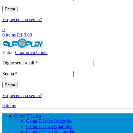
Entrar
Esqueceu sua senha?
0
0
items
R$
0,00
Entrar
Criar nova Conta
Obrigatório
Digite seu e-mail
*
Obrigatório
Senha
*
Entrar
Esqueceu sua senha?
0
items
Cama Elástica
Cama Elástica Redonda
Cama Elástica Quadrada
Cama Elástica Retangular