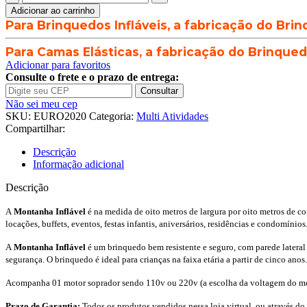
Inflável
Adicionar ao carrinho
-
Para Brinquedos Infláveis, a fabricação do Brin
8m
x
Para Camas Elásticas, a fabricação do Brinquedo
8m
Adicionar para favoritos
x
Consulte o frete e o prazo de entrega:
3,8m
Consultar
quantidade
Não sei meu cep
SKU:
EURO2020
Categoria:
Multi Atividades
Compartilhar:
Descrição
Informação adicional
Descrição
A
Montanha Inflável
é na medida de oito metros de largura por oito metros de co
locações, buffets, eventos, festas infantis, aniversários, residências e condomínios
A
Montanha Inflável
é um brinquedo bem resistente e seguro, com parede later
segurança. O brinquedo é ideal para crianças na faixa etária a partir de cinco ano
Acompanha 01 motor soprador sendo 110v ou 220v (a escolha da voltagem do mot
Prazo de Garantia:
Todos os produtos vendidos nessa loja virtual, ou através do