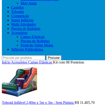
Mini Jump
Castelos
Tobogãs
Competição
Super Infláveis
Multi Atividades
Piscina de Bolinhas
Acessórios
Camas Elásticas
Piscina de Bolinhas
Proteção Sobre Molas
Infláveis Publicitários
Procurar
Início
Acessórios
Camas Elásticas
Kit com 08 Ponteiras
Tobogã Inflável 2,80m x 5m x 3m - Sem Pintura
R$
11.405,70