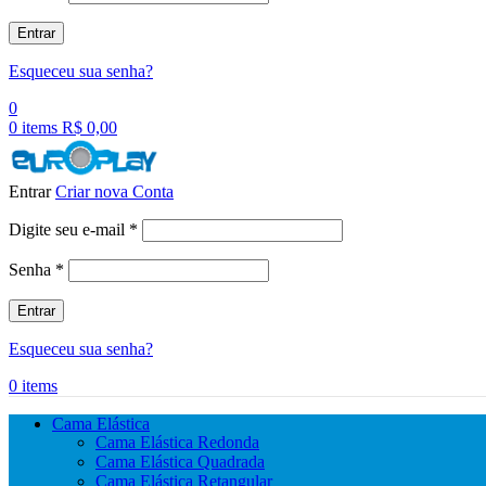
Entrar
Esqueceu sua senha?
0
0
items
R$
0,00
Entrar
Criar nova Conta
Obrigatório
Digite seu e-mail
*
Obrigatório
Senha
*
Entrar
Esqueceu sua senha?
0
items
Cama Elástica
Cama Elástica Redonda
Cama Elástica Quadrada
Cama Elástica Retangular