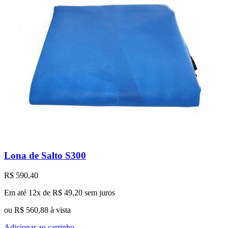
Lona de Salto S300
R$
590,40
Em até 12x de
R$
49,20
sem juros
ou
R$
560,88
à vista
Adicionar ao carrinho