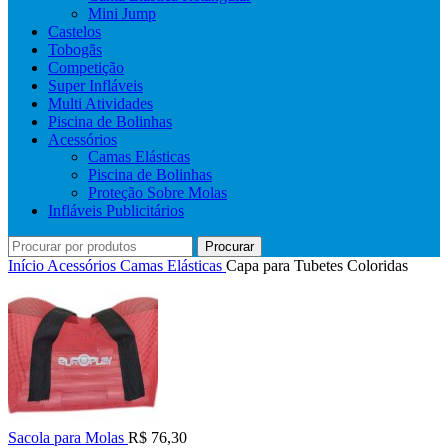
Mini Jump
Castelos
Tobogãs
Competição
Super Infláveis
Multi Atividades
Piscina de Bolinhas
Acessórios
Camas Elásticas
Piscina de Bolinhas
Proteção Sobre Molas
Infláveis Publicitários
Procurar
Início
Acessórios
Camas Elásticas
Capa para Tubetes Coloridas
Sacola para Molas
R$
76,30