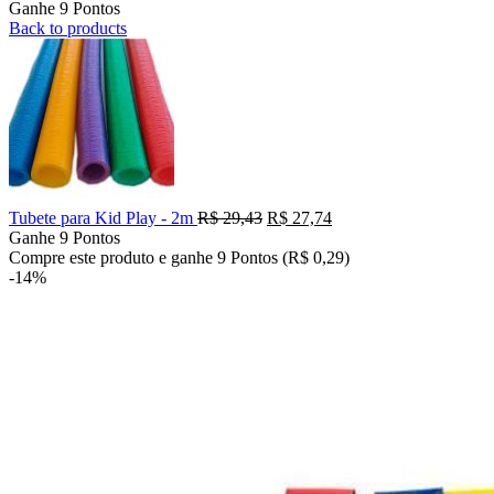
Ganhe 9 Pontos
Back to products
O
O
Tubete para Kid Play - 2m
R$
29,43
R$
27,74
preço
preço
Ganhe 9 Pontos
original
atual
Compre este produto e ganhe 9 Pontos (
R$
0,29
)
era:
é:
-14%
R$ 29,43.
R$ 27,74.