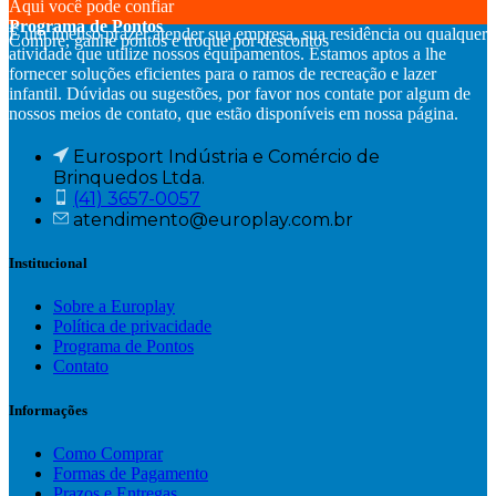
Aqui você pode confiar
Programa de Pontos
É um imenso prazer atender sua empresa, sua residência ou qualquer
Compre, ganhe pontos e troque por descontos
atividade que utilize nossos equipamentos. Estamos aptos a lhe
fornecer soluções eficientes para o ramos de recreação e lazer
infantil. Dúvidas ou sugestões, por favor nos contate por algum de
nossos meios de contato, que estão disponíveis em nossa página.
Eurosport Indústria e Comércio de
Brinquedos Ltda.
(41) 3657-0057
atendimento@europlay.com.br
Institucional
Sobre a Europlay
Política de privacidade
Programa de Pontos
Contato
Informações
Como Comprar
Formas de Pagamento
Prazos e Entregas