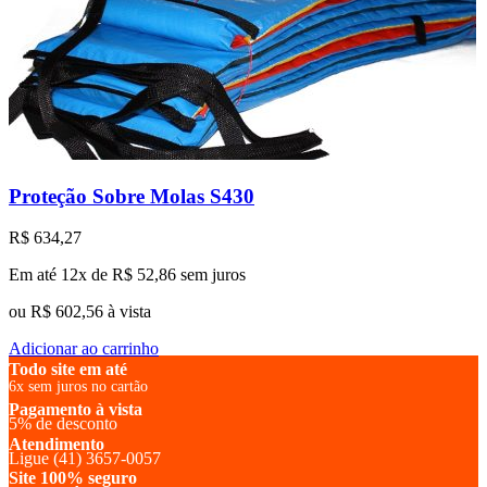
Proteção Sobre Molas S430
R$
634,27
Em até 12x de
R$
52,86
sem juros
ou
R$
602,56
à vista
Adicionar ao carrinho
Todo site em até
6x sem juros no cartão
Pagamento à vista
5% de desconto
Atendimento
Ligue (41) 3657-0057
Site 100% seguro