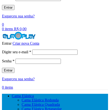
Entrar
Esqueceu sua senha?
0
0
items
R$
0,00
Entrar
Criar nova Conta
Obrigatório
Digite seu e-mail
*
Obrigatório
Senha
*
Entrar
Esqueceu sua senha?
0
items
Cama Elástica
Cama Elástica Redonda
Cama Elástica Quadrada
Cama Elástica Retangular