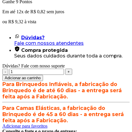
preço
preço
Ganhe 9 Pontos
original
atual
Em até 12x de
R$
0,82
sem juros
era:
é:
R$ 11,45.
R$ 9,81.
ou
R$
9,32
à vista
Dúvidas?
Fale com nossos atendentes
Compra protegida
Seus dados cuidados durante toda a compra.
Dúvidas? Fale com nosso suporte
Capa
para
Adicionar ao carrinho
Tubetes
Para Brinquedos Infláveis, a fabricação do
Coloridas
Brinquedo é de até 60 dias - a entrega será
quantidade
feita após a Fabricação.
Para Camas Elásticas, a fabricação do
Brinquedo é de 45 a 60 dias - a entrega será
feita após a Fabricação.
Adicionar para favoritos
Consulte o frete e o prazo de entrega: