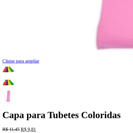
Clique para ampliar
Capa para Tubetes Coloridas
O
O
R$
11,45
R$
9,81