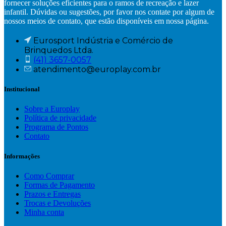
fornecer soluções eficientes para o ramos de recreação e lazer
infantil. Dúvidas ou sugestões, por favor nos contate por algum de
nossos meios de contato, que estão disponíveis em nossa página.
Eurosport Indústria e Comércio de
Brinquedos Ltda.
(41) 3657-0057
atendimento@europlay.com.br
Institucional
Sobre a Europlay
Política de privacidade
Programa de Pontos
Contato
Informações
Como Comprar
Formas de Pagamento
Prazos e Entregas
Trocas e Devoluções
Minha conta