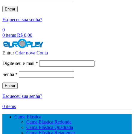
Entrar
Esqueceu sua senha?
0
0
items
R$
0,00
Entrar
Criar nova Conta
Obrigatório
Digite seu e-mail
*
Obrigatório
Senha
*
Entrar
Esqueceu sua senha?
0
items
Cama Elástica
Cama Elástica Redonda
Cama Elástica Quadrada
Cama Elástica Retangular