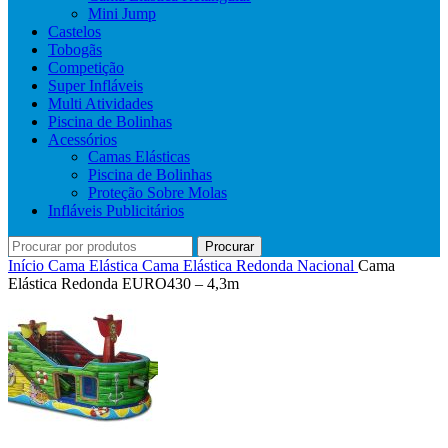
Mini Jump
Castelos
Tobogãs
Competição
Super Infláveis
Multi Atividades
Piscina de Bolinhas
Acessórios
Camas Elásticas
Piscina de Bolinhas
Proteção Sobre Molas
Infláveis Publicitários
Procurar
Início
Cama Elástica
Cama Elástica Redonda Nacional
Cama
Elástica Redonda EURO430 – 4,3m