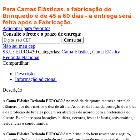
quantidade
Para Camas Elásticas, a fabricação do
Brinquedo é de 45 a 60 dias - a entrega será
feita após a Fabricação.
Adicionar para favoritos
Consulte o frete e o prazo de entrega:
Consultar
Não sei meu cep
SKU:
EURO430
Categorias:
Cama Elástica
,
Cama Elástica
Redonda Nacional
Compartilhar:
Descrição
Informação adicional
Descrição
A
é na medida de quatro metros e trinta de
Cama Elástica Redonda EURO430
diâmetro por dois metros e dez de altura. As cores da lona, da proteção de molas
e da proteção de tubetes podem ser alteradas de acordo com a preferência do
cliente. Excelente para locações, buffets, eventos, festas infantis, aniversários,
residências e condomínios.
A
é um brinquedo bem resistente e seguro,
Cama Elástica Redonda EURO430
com proteção lateral em rede de nylon poliprpileno de um metro e trinta de