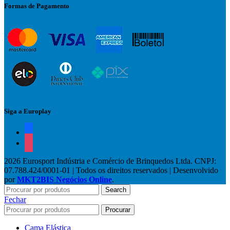
Formas de Pagamento
Siga a Europlay
facebook
instagram
2026 Eurosport Indústria e Comércio de Brinquedos Ltda. CNPJ:
07.788.424/0001-01 | Todos os direitos reservados | Desenvolvido
por
MKT2BIS Negócios Online
.
Search
Fechar
Procurar
Cama Elástica