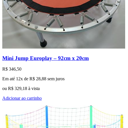
Mini Jump Europlay – 92cm x 20cm
R$
346,50
Em até 12x de
R$
28,88
sem juros
ou
R$
329,18
à vista
Adicionar ao carrinho