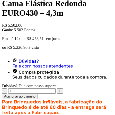
Cama Elástica Redonda
EURO430 – 4,3m
R$
5.502,06
Ganhe 5.502 Pontos
Em até 12x de
R$
458,51
sem juros
ou
R$
5.226,96
à vista
Dúvidas?
Fale com nossos atendentes
Compra protegida
Seus dados cuidados durante toda a compra.
Dúvidas? Fale com nosso suporte
Cama
Elástica
Adicionar ao carrinho
Redonda
Para Brinquedos Infláveis, a fabricação do
EURO430
Brinquedo é de até 60 dias - a entrega será
-
feita após a Fabricação.
4,3m