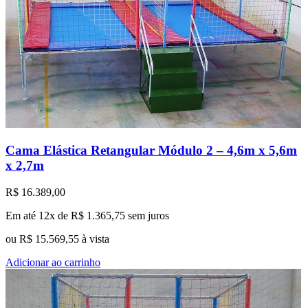
Cama Elástica Retangular Módulo 2 – 4,6m x 5,6m
x 2,7m
R$
16.389,00
Em até 12x de
R$
1.365,75
sem juros
ou
R$
15.569,55
à vista
Adicionar ao carrinho