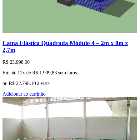
Cama Elástica Quadrada Módulo 4 – 2m x 8m x
2,7m
R$
23.998,00
Em até 12x de
R$
1.999,83
sem juros
ou
R$
22.798,10
à vista
Adicionar ao carrinho