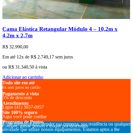
Cama Elástica Retangular Módulo 4 – 10,2m x
4,2m x 2,7m
R$
32.990,00
Em até 12x de
R$
2.749,17
sem juros
ou
R$
31.340,50
à vista
Adicionar ao carrinho
Todo site em até
6x sem juros no cartão
Pagamento à vista
5% de desconto
Atendimento
Ligue (41) 3657-0057
Site 100% seguro
Aqui você pode confiar
Programa de Pontos
É um imenso prazer atender sua empresa, sua residência ou qualquer
Compre, ganhe pontos e troque por descontos
atividade que utilize nossos equipamentos. Estamos aptos a lhe