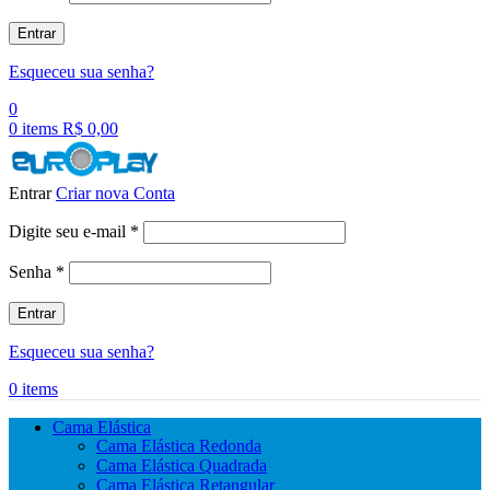
Entrar
Esqueceu sua senha?
0
0
items
R$
0,00
Entrar
Criar nova Conta
Obrigatório
Digite seu e-mail
*
Obrigatório
Senha
*
Entrar
Esqueceu sua senha?
0
items
Cama Elástica
Cama Elástica Redonda
Cama Elástica Quadrada
Cama Elástica Retangular