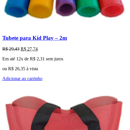
Tubete para Kid Play – 2m
O
O
R$
29,43
R$
27,74
preço
preço
Em até 12x de
R$
2,31
sem juros
original
atual
era:
é:
ou
R$
26,35
à vista
R$ 29,43.
R$ 27,74.
Adicionar ao carrinho