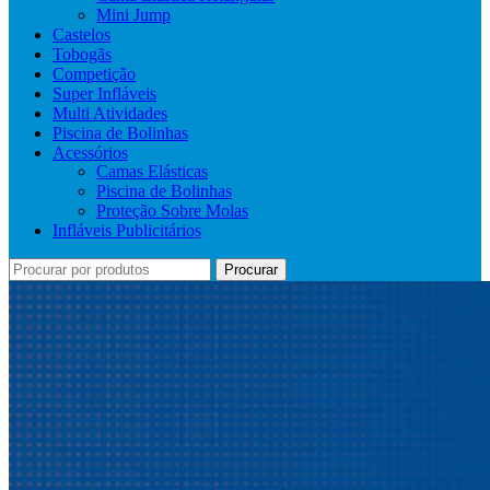
Mini Jump
Castelos
Tobogãs
Competição
Super Infláveis
Multi Atividades
Piscina de Bolinhas
Acessórios
Camas Elásticas
Piscina de Bolinhas
Proteção Sobre Molas
Infláveis Publicitários
Procurar