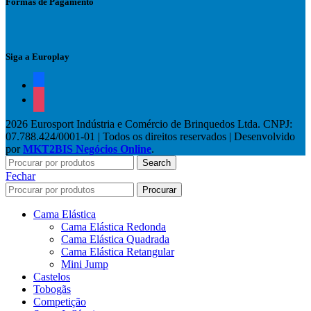
Formas de Pagamento
Siga a Europlay
facebook
instagram
2026 Eurosport Indústria e Comércio de Brinquedos Ltda. CNPJ:
07.788.424/0001-01 | Todos os direitos reservados | Desenvolvido
por
MKT2BIS Negócios Online
.
Search
Fechar
Procurar
Cama Elástica
Cama Elástica Redonda
Cama Elástica Quadrada
Cama Elástica Retangular
Mini Jump
Castelos
Tobogãs
Competição