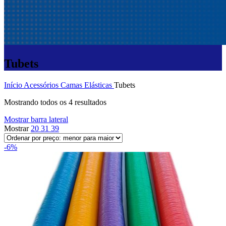
Tubets
Início
Acessórios
Camas Elásticas
Tubets
Classificado
Mostrando todos os 4 resultados
por
Mostrar barra lateral
preço:
Mostrar
20
31
39
baixo
para
-6%
alto